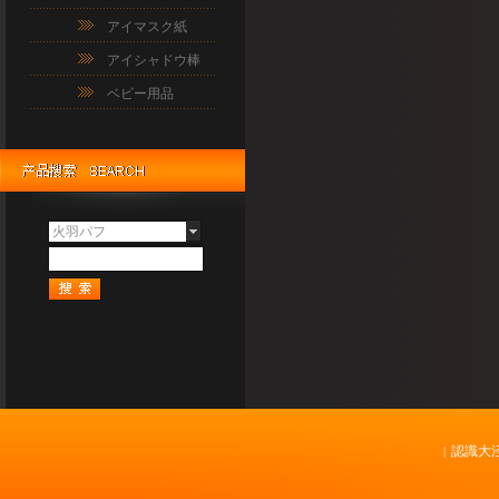
アイマスク紙
アイシャドウ棒
ベビー用品
火羽パフ
認識大
|