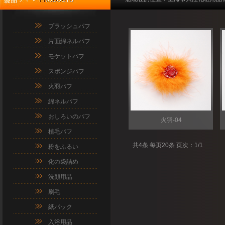
プラッシュパフ
片面綿ネルパフ
モケットパフ
スポンジパフ
火羽パフ
綿ネルパフ
おしろいのパフ
火羽-04
植毛パフ
共4条 每页20条 页次：1/1
粉をふるい
化の袋詰め
洗顔用品
刷毛
紙パック
入浴用品