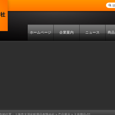
ホームページ
企業案内
ニュース
商品
在的位置：
上海市大涇化粧用品有限会社
>
产品展示
> 入浴用品-01