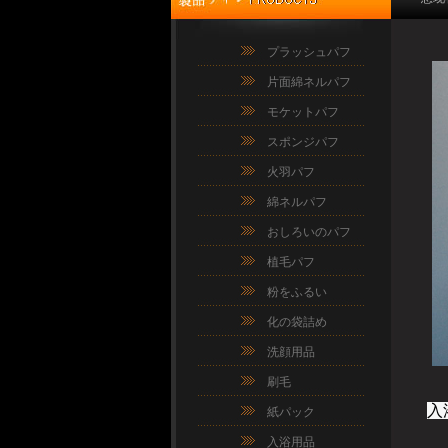
プラッシュパフ
片面綿ネルパフ
モケットパフ
スポンジパフ
火羽パフ
綿ネルパフ
おしろいのパフ
植毛パフ
粉をふるい
化の袋詰め
洗顔用品
刷毛
入
紙パック
入浴用品